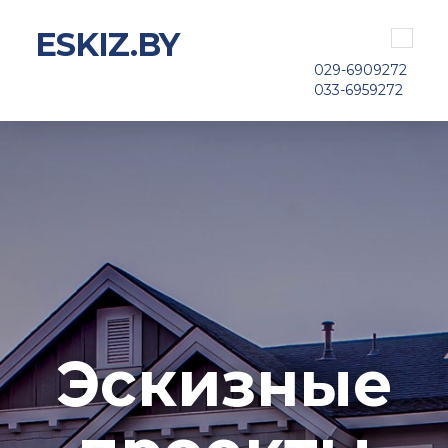
ESKIZ.BY
Toggle
navigat
029-6909272
033-6959272
Эскизные