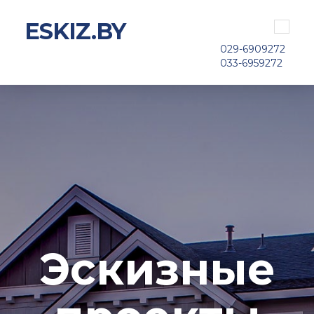
ESKIZ.BY
Toggle
navigat
029-6909272
033-6959272
Эскизные